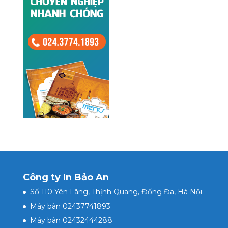
Công ty In Bảo An
Số 110 Yên Lãng, Thịnh Quang, Đống Đa, Hà Nội
Máy bàn 02437741893
Máy bàn 02432444288