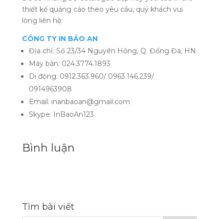
thiết kế quảng cáo theo yêu cầu, quý khách vui
lòng liên hệ:
CÔNG TY IN BẢO AN
Địa chỉ: Số 23/34 Nguyên Hồng, Q. Đống Đa, HN
Máy bàn: 024.3774.1893
Di động: 0912.363.960/ 0963.146.239/
0914963908
Email: inanbaoan@gmail.com
Skype: InBaoAn123
Bình luận
Tìm bài viết