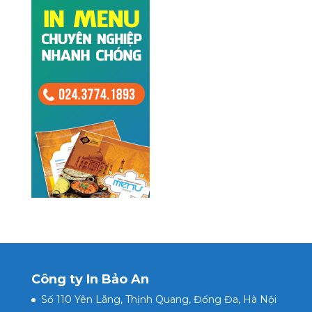
Công ty In Bảo An
Số 110 Yên Lãng, Thịnh Quang, Đống Đa, Hà Nội