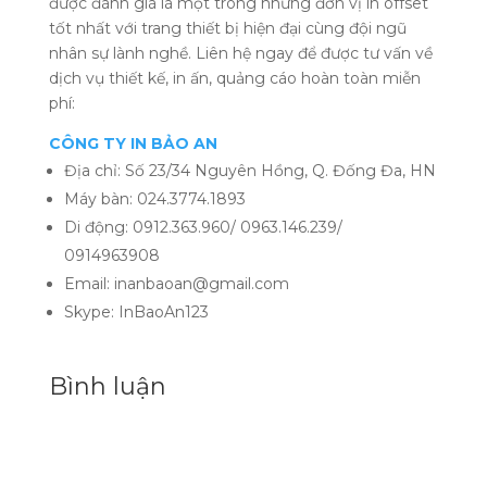
được đánh giá là một trong những đơn vị in offset
tốt nhất với trang thiết bị hiện đại cùng đội ngũ
nhân sự lành nghề. Liên hệ ngay để được tư vấn về
dịch vụ thiết kế, in ấn, quảng cáo hoàn toàn miễn
phí:
CÔNG TY IN BẢO AN
Địa chỉ: Số 23/34 Nguyên Hồng, Q. Đống Đa, HN
Máy bàn: 024.3774.1893
Di động: 0912.363.960/ 0963.146.239/
0914963908
Email: inanbaoan@gmail.com
Skype: InBaoAn123
Bình luận