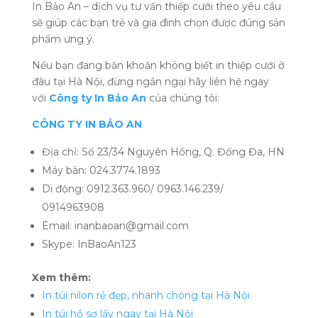
In Bảo An – dịch vụ tư vấn thiếp cưới theo yêu cầu
sẽ giúp các bạn trẻ và gia đình chọn được đúng sản
phẩm ưng ý.
Nếu bạn đang băn khoăn không biết in thiệp cưới ở
đâu tại Hà Nội, đừng ngần ngại hãy liên hệ ngay
với
Công ty In Bảo An
của chúng tôi:
CÔNG TY IN BẢO AN
Địa chỉ: Số 23/34 Nguyên Hồng, Q. Đống Đa, HN
Máy bàn: 024.3774.1893
Di động: 0912.363.960/ 0963.146.239/
0914963908
Email: inanbaoan@gmail.com
Skype: InBaoAn123
Xem thêm:
In túi nilon rẻ đẹp, nhanh chóng tại Hà Nội
In túi hồ sơ lấy ngay tại Hà Nội